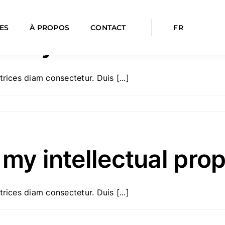
ES
À PROPOS
CONTACT
FR
er my business?
rices diam consectetur. Duis [...]
 my intellectual pro
rices diam consectetur. Duis [...]