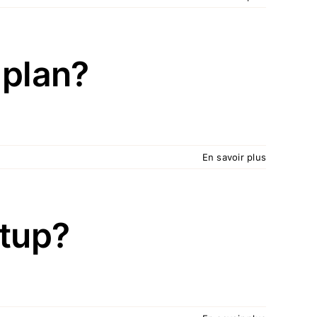
 plan?
En savoir plus
rtup?