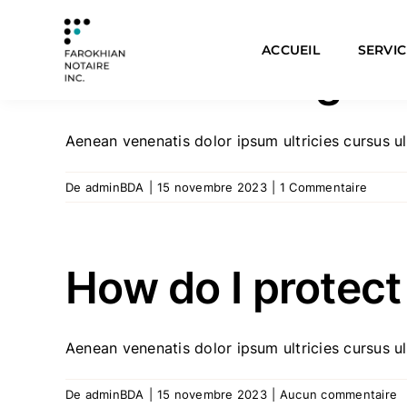
Skip
to
ACCUEIL
SERVIC
content
How can I regist
Aenean venenatis dolor ipsum ultricies cursus ult
De
adminBDA
|
15 novembre 2023
|
1 Commentaire
How do I protect
Aenean venenatis dolor ipsum ultricies cursus ult
De
adminBDA
|
15 novembre 2023
|
Aucun commentaire